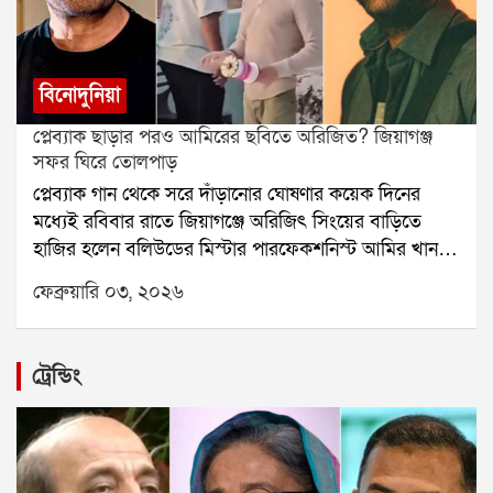
বিনোদুনিয়া
প্লেব্যাক ছাড়ার পরও আমিরের ছবিতে অরিজিত? জিয়াগঞ্জ
সফর ঘিরে তোলপাড়
প্লেব্যাক গান থেকে সরে দাঁড়ানোর ঘোষণার কয়েক দিনের
মধ্যেই রবিবার রাতে জিয়াগঞ্জে অরিজিৎ সিংয়ের বাড়িতে
হাজির হলেন বলিউডের মিস্টার পারফেকশনিস্ট আমির খান।
মুম্বই থেকে বিশেষ ভাবে অরিজিতের সঙ্গে দেখা করতেই
ফেব্রুয়ারি ০৩, ২০২৬
এসেছিলেন তিনি। এ দিন হাতে একগোছা পান নিয়ে
অরিজিতের বাড়ির ছাদে দেখা যায় আমিরকে। এমনকি লাটাই
হাতে ছাদের উপর দাঁড়িয়ে স্থানীয়দের দিকে হাত নেড়েও
ট্রেন্ডিং
সৌজন্য বিনিময় করেন সুপারস্টার।সোমবার সকাল থেকেই
এই মুহূর্তের একাধিক ভিডিও সমাজমাধ্যমে ভাইরাল হতেই
চর্চা শুরু হয়। কড়া নিরাপত্তার মধ্যে আমিরকে দেখা গেলেও,
প্রকাশ্যে দেখা মেলেনি অরিজিতের। ফলে জিয়াগঞ্জে কী ভাবে