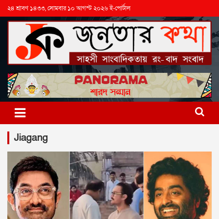
২৪ শ্রাবণ ১৪৩৩, সোমবার ১০ আগস্ট ২০২৬ ই-পোর্টাল
Jiagang