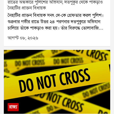
রাতের অন্ধকারে পুলিশের অভিযান, দত্তপুকুর থেকে পাকড়াও
নৈহাটির প্রাক্তন বিধায়ক
নৈহাটির প্রাক্তন বিধায়ক সনৎ দে-কে গ্রেফতার করল পুলিশ।
শুক্রবার গভীর রাতে উত্তর ২৪ পরগনার দত্তপুকুরে অভিযান
চালিয়ে তাঁকে পাকড়াও করা হয়। তাঁর বিরুদ্ধে তোলাবাজি
এবং ভোট পরবর্তী হিংসার অভিযোগ রয়েছে বলে পুলিশ সূত্রে
আগস্ট ০৮, ২০২৬
জানা গিয়েছে। শনিবার তাঁকে বারাকপুর আদালতে তোলা
হবে।২০২৪ সালের উপনির্বাচনে নৈহাটি বিধানসভা কেন্দ্র
থেকে জয়ী হয়েছিলেন সনৎ দে। তবে তার আগে থেকেই তাঁর
বিরুদ্ধে একাধিক অভিযোগ উঠেছিল। স্থানীয় সূত্রে তাঁর
বিরুদ্ধে তোলাবাজি এবং জমি দখলের অভিযোগ ছিল বলে
জানা যায়। ২০২১ সালের বিধানসভা নির্বাচনের পর ভোট
পরবর্তী হিংসার ঘটনাতেও তাঁর নাম জড়িয়েছিল বলে
অভিযোগ।২০২৬ সালের বিধানসভা নির্বাচনের পর রাজ্যে
রাজনৈতিক পালাবদল হয়। এরপর সনৎ দে-র বিরুদ্ধে থানায়
একাধিক অভিযোগ জমা পড়ে। সেই অভিযোগগুলির ভিত্তিতে
তদন্ত শুরু করে পুলিশ। তদন্তের সূত্র ধরেই শুক্রবার রাতে
রাজ্য
দত্তপুকুরে অভিযান চালানো হয়। সেখান থেকেই প্রাক্তন