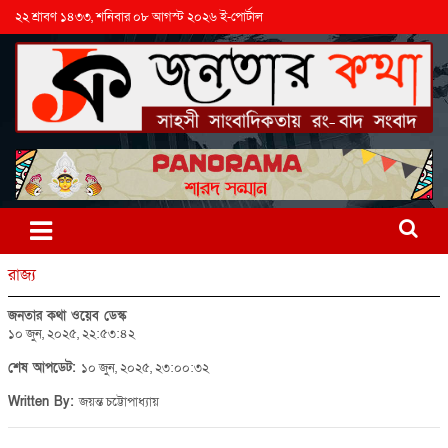
২২ শ্রাবণ ১৪৩৩, শনিবার ০৮ আগস্ট ২০২৬ ই-পোর্টাল
রাজ্য
জনতার কথা ওয়েব ডেস্ক
১০ জুন, ২০২৫, ২২:৫৩:৪২
শেষ আপডেট:
১০ জুন, ২০২৫, ২৩:০০:৩২
Written By:
জয়ন্ত চট্টোপাধ্যায়