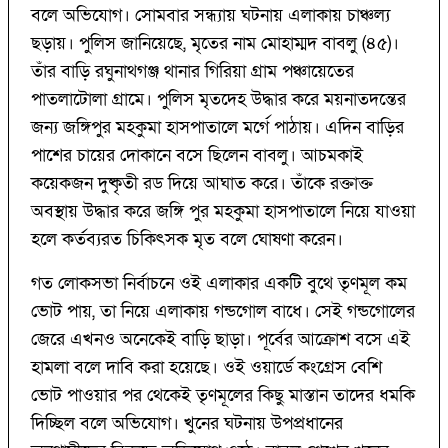
বলে অভিযোগ। সোমবার সন্ধ্যায় ঘটনায় এলাকায় চাঞ্চল্য
ছড়ায়। পুলিস জানিয়েছে, মৃতের নাম মোহাম্মদ বাবলু (৪৫)।
তাঁর বাড়ি রঘুনাথগঞ্জ থানার গিরিয়া গ্রাম পঞ্চায়েতের
পাতলাটোলা গ্রামে। পুলিস মৃতদেহ উদ্ধার করে ময়নাতদন্তের
জন্য জঙ্গিপুর মহকুমা হাসপাতালে মর্গে পাঠায়। এদিন বাড়ির
পাশের চায়ের দোকানে বসে ছিলেন বাবলু। আচমকাই
কয়েকজন দুষ্কৃতী রড দিয়ে আঘাত করে। তাঁকে রক্তাক্ত
অবস্থায় উদ্ধার করে জঙ্গি পুর মহকুমা হাসপাতালে নিয়ে যাওয়া
হলে কর্তব্যরত চিকিৎসক মৃত বলে ঘোষণা করেন।
গত লোকসভা নির্বাচনে ওই এলাকার একটি বুথে তৃণমূল কম
ভোট পায়, তা নিয়ে এলাকায় গন্ডগোল বাধে। সেই গন্ডগোলের
জেরে এখনও অনেকেই বাড়ি ছাড়া। পূর্বের আক্রোশ বসে এই
হামলা বলে দাবি করা হয়েছে। ওই ওয়ার্ডে কংগ্রেস বেশি
ভোট পাওয়ার পর থেকেই তৃণমূলের কিছু মাস্তান তাদের ধমকি
দিচ্ছিল বলে অভিযোগ। খুনের ঘটনায় উপপ্রধানের