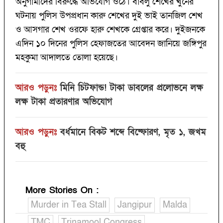
অনুগামীদের বিরুদ্ধে অভিযোগ ওঠে। বাবলু শেখের খুনের
ঘটনায় পুলিস উপপ্রধান কারু শেখের দুই ভাই তানজিল শেখ
ও আসগার শেখ ওরফে হারু শেখকে গ্রেপ্তার করে। দুইজনকে
এদিন ১০ দিনের পুলিস হেফাজতের আবেদন জানিয়ে জঙ্গিপুর
মহকুমা আদালতে তোলা হয়েছে।
আরও পড়ুনঃ
মিনি চিটফান্ড! টাকা ডাবলের প্রলোভনে লক্ষ
লক্ষ টাকা প্রতারণার অভিযোগ
আরও পড়ুনঃ
বর্ধমানে বিকট শব্দে বিষ্ফোরণ, মৃত ১, জখম
বহু
More Stories On
:
Murder in Tea Stall
Jangipur
Malda
TMC
Trinamool Congress