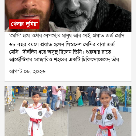
খেলার দুনিয়া
‘মেসি’ হয়ে ওঠার নেপথ্যের মানুষ আর নেই, প্রয়াত জর্জ মেসি
৬৮ বছর বয়সে প্রয়াত হলেন লিওনেল মেসির বাবা জর্জ
মেসি। দীর্ঘদিন ধরে অসুস্থ ছিলেন তিনি। শুক্রবার রাতে
আর্জেন্টিনার রোজারিও শহরের একটি চিকিৎসাকেন্দ্রে তাঁর
মৃত্যু হয়েছে বলে মেসির পরিবারের তরফে নিশ্চিত করা
আগস্ট ০৮, ২০২৬
হয়েছে। তাঁর মৃত্যুতে শোকের ছায়া নেমে এসেছে ফুটবল
মহলেজর্জ মেসি শুধু লিওনেল মেসির বাবা ছিলেন না, ছেলের
দীর্ঘদিনের এজেন্ট ও পরামর্শদাতাও ছিলেন। মেসির
ফুটবলজীবনের শুরু থেকে তাঁর পাশে ছিলেন জর্জ। ছেলের
প্রতিভার উপর আস্থা রেখে ছোটবেলা থেকেই তাঁকে এগিয়ে
নিয়ে যাওয়ার ক্ষেত্রে গুরুত্বপূর্ণ ভূমিকা নিয়েছিলেন তিনি।
রোজারিওতেই ছোটবেলায় ফুটবলের হাতেখড়ি হয়েছিল
মেসির। নিউওয়েলস ওল্ড বয়েজের যুব দলে খেলার সময় তাঁর
প্রতিভা নজর কাড়ে। শারীরিক বৃদ্ধির জন্য হরমোনের