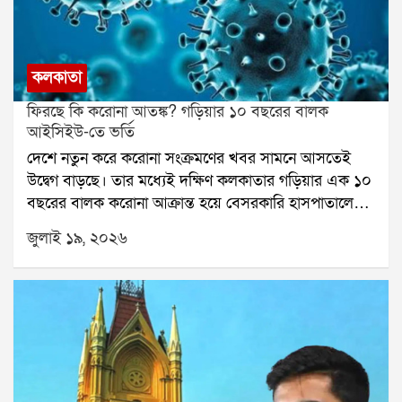
কলকাতা
ফিরছে কি করোনা আতঙ্ক? গড়িয়ার ১০ বছরের বালক
আইসিইউ-তে ভর্তি
দেশে নতুন করে করোনা সংক্রমণের খবর সামনে আসতেই
উদ্বেগ বাড়ছে। তার মধ্যেই দক্ষিণ কলকাতার গড়িয়ার এক ১০
বছরের বালক করোনা আক্রান্ত হয়ে বেসরকারি হাসপাতালে
ভর্তি হয়েছে। হাসপাতাল সূত্রে জানা গিয়েছে, শনিবার সকালে
জুলাই ১৯, ২০২৬
জ্বর, কাশি ও শ্বাসকষ্টের উপসর্গ নিয়ে তাকে হাসপাতালে আনা
হয়।চিকিৎসকদের সন্দেহ হওয়ায় শিশুটির সোয়াব পরীক্ষা
করা হয়। রিপোর্টে সে করোনা পজিটিভ বলে ধরা পড়ে। এরপর
তাকে হাসপাতালের আইসিইউ-র আইসোলেশন ইউনিটে
স্থানান্তর করা হয়েছে।শিশু বিশেষজ্ঞ সাহেলি দাশগুপ্ত
জানিয়েছেন, বালকটি গত তিন-চার দিন ধরে জ্বর, সর্দি ও
কাশিতে ভুগছিল। এক্স-রে পরীক্ষায় তার ডান ফুসফুসে