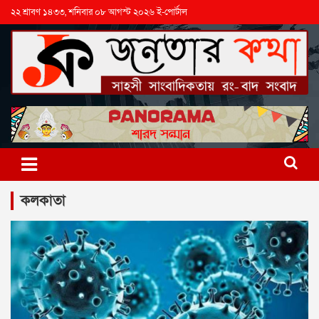
২২ শ্রাবণ ১৪৩৩, শনিবার ০৮ আগস্ট ২০২৬ ই-পোর্টাল
কলকাতা