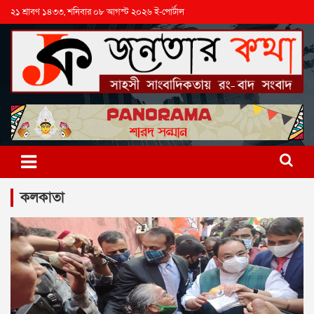
২১ শ্রাবণ ১৪৩৩, শনিবার ০৮ আগস্ট ২০২৬ ই-পোর্টাল
কলকাতা