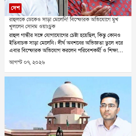
দেশ
রাহুলকে ডেকেও সাড়া মেলেনি! বিস্ফোরক অভিযোগে মুখ
খুললেন সোনম ওয়াংচুক
রাহুল গান্ধীর সঙ্গে যোগাযোগের চেষ্টা হয়েছিল, কিন্তু কোনও
ইতিবাচক সাড়া মেলেনি। দীর্ঘ অনশনের অভিজ্ঞতা তুলে ধরে
এবার বিস্ফোরক অভিযোগ করলেন পরিবেশকর্মী ও শিক্ষাবিদ
সোনম ওয়াংচুক। শুধু রাহুল গান্ধী নন, কেন্দ্রীয় মন্ত্রীদের দেওয়া
আগস্ট ০৭, ২০২৬
প্রতিশ্রুতিও রক্ষা করা হয়নি বলে দাবি করেছেন তিনি। সেই
কারণেই এখন সব রাজনৈতিক নেতার উপর থেকে তাঁর আস্থা
উঠে গিয়েছে বলে জানিয়েছেন সোনম।নিট প্রশ্নফাঁসের প্রতিবাদ
এবং দেশের শিক্ষা ব্যবস্থায় সংস্কারের দাবিতে যন্তর মন্তরে
টানা ছাব্বিশ দিন অনশন করেছিলেন সোনম ওয়াংচুক। সম্প্রতি
এক সাক্ষাৎকারে তিনি জানান, তাঁর স্ত্রী গীতাঞ্জলী চেয়েছিলেন
বিরোধী দলনেতা রাহুল গান্ধীর উপস্থিতিতে অনশন ভাঙতে।
সেই উদ্দেশ্যে রাহুল গান্ধীর সঙ্গে একাধিকবার যোগাযোগের
চেষ্টা করা হলেও কোনও ইতিবাচক সাড়া পাওয়া যায়নি।
সোনমের কথায়, তাঁর স্ত্রীর কোনও রাজনৈতিক উদ্দেশ্য ছিল না।