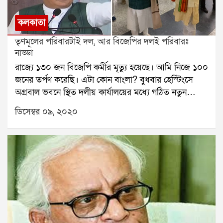
কলকাতা
তৃণমূলের পরিবারটাই দল, আর বিজেপির দলই পরিবারঃ
নাড্ডা
রাজ্যে ১৩০ জন বিজেপি কর্মীর মৃত্যু হয়েছে। আমি নিজে ১০০
জনের তর্পণ করেছি। এটা কোন বাংলা? বুধবার হেস্টিংসে
অগ্রবাল ভবনে স্থিত দলীয় কার্যালয়ের মধ্যে গঠিত নতুন
নির্বাচনী দফতরের উদ্বোধন করেন জেপি নাড্ডা। তিনি বলেন,
ডিসেম্বর ০৯, ২০২০
মমতার আর এক নাম অসহিষ্ণুতা। রাজ্যে তৃণমূল সরকারের
আমলে অসহিষ্ণুতা বেড়েই চলেছে। বুধবার কলকাতা থেকে
ভার্চুয়াল মাধ্যমে বিভিন্ন জেলায় বিজেপি ৯টি নির্বাচনী
কার্যালয়েরও উদ্বোধন করেন নাড্ডা। এ দিন তিনি জানান,
আগামী দিনে মোট ৩৮টি কার্যালয় তৈরি হবে। ই-লাইব্রেরি
থাকবে প্রতি কার্যালয়ে। কনফারেন্স হল থাকবে। বড় সভা
করার জায়গা থাকবে। সেই সঙ্গে তিনি বলেন, পার্টি অফিস আর
কার্যালয়ে অনেক তফাৎ। বিজেপি কার্যলয়ে বিশ্বাস করে।
কার্যালয় আসলে সংস্কারের কেন্দ্র। আরও পড়ুন ঃ শ্বাসকষ্টের