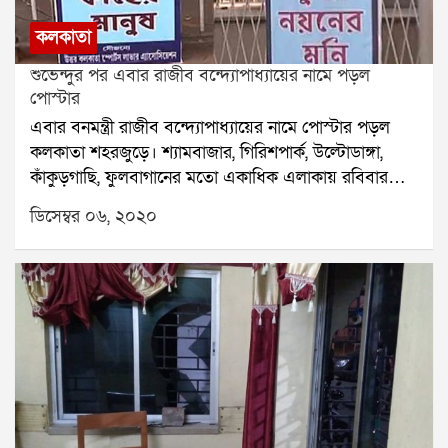
পরিচালনা হচ্ছে তা নিশ্চিত করতে হবে। পুলিশকে
রাজনৈতিকভাবে নিরপেক্ষ হয়ে কাজ করতে হবে।
কলকাতা
শুভেন্দুর পর এবার রাজীব বন্দ্যোপাধ্যায়ের নামে পড়ল
পোস্টার
এবার বনমন্ত্রী রাজীব বন্দ্যোপাধ্যায়ের নামে পোস্টার পড়ল
কলকাতা শহরজুড়ে। শ্যামবাজার, গিরিশপার্ক, উল্টোডাঙ্গা,
কাঁকুড়গাছি, ফুলবাগানের মতো একাধিক এলাকায় রবিবার
সকালে এই পোস্টারগুলি চোখে পড়েছে। কোনও পোস্টারে
ডিসেম্বর ০৬, ২০২০
লেখা হয়েছে, কাজের মানুষ কাছের মানুষ, কোনওটিতে
রাজীবের ছবির নিচে লেখা সততার প্রতীক এবং ছাত্র যুবর
নয়েনের মণি। এতদিন শুভেন্দু অধিকারীর নামে রাজ্যের বিভিন্ন
জায়গায় পোস্টার পড়ত। সেই পোস্টারগুলি দলের ব্যানারে
ছিল না। ছিল দাদার অনুগামীর ব্যানারে। যা নিয়ে জল্পনার শেষ
নেই। এবার রাজীব বন্দ্যোপাধ্যায়ের নামে পোস্টার পড়ায় নতুন
করে জল্পনা সৃষ্টি হল রাজ্য রাজনীতিতে। তাহলে কী শুভেন্দু
অধিকারীর মতো রাজীব বন্দ্যোপাধ্যায়ও কি মন্ত্রীত্ব ছাড়বেন।
আরও পড়ুন ঃ নাকতলা উদয়ন সঙ্ঘে দুষ্কৃতী তাণ্ডব, আহত ২