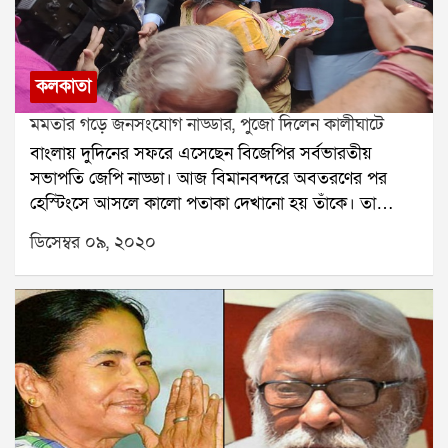
কলকাতা
মমতার গড়ে জনসংযোগ নাড্ডার, পুজো দিলেন কালীঘাটে
বাংলায় দুদিনের সফরে এসেছেন বিজেপির সর্বভারতীয়
সভাপতি জেপি নাড্ডা। আজ বিমানবন্দরে অবতরণের পর
হেস্টিংসে আসলে কালো পতাকা দেখানো হয় তাঁকে। তা
উপেক্ষা করে অগ্রবাল ভবনে স্থিত দলীয় কার্যালয়ের মধ্য়ে
ডিসেম্বর ০৯, ২০২০
গঠিত নতুন নির্বাচনী দফতরের উদ্বোধন করেন তিনি। এরপর
যান মুখ্যমন্ত্রীর মমতা বন্দ্যোপাধায়ের গড় ভবানীপুরে। সেখানে
গৃহ সম্পর্ক অভিযানে যোগদান করেন নাড্ডা। গিরিশ মুখার্জি
রোডের বস্তিতে কয়েকটি বাড়িতে গিয়ে আর নয় অন্যায় এর
লিফলেট বিলি করেন সর্বভারতীয় সভাপতি। তবে তাঁর ৪৫টি
বাড়িতে যাওয়ার কথা ছিল। কিন্তু অতিরিক্ত ভিড়ের কারণে
সেই কর্মসূচি বাতিল করা হয়। একেবারে কাছ থেকে জেপি
নাড্ডাকে দেখে উচ্ছ্বসিত বস্তিবাসীরা। নাড্ডা তাদের সমস্যার