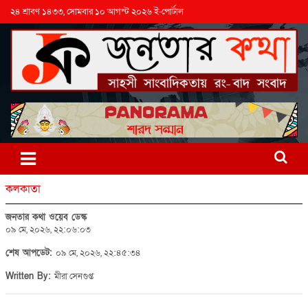
২৪ শ্রাবণ ১৪৩৩, সোমবার ১০ আগস্ট ২০২৬ ই-পোর্টাল
কলকাতা
জনতার কথা ওয়েব ডেস্ক
০৯ মে, ২০২৬, ২২:০৬:০৩
শেষ আপডেট:
০৯ মে, ২০২৬, ২২:৪৫:৩৪
Written By:
মীরা সেনগুপ্ত