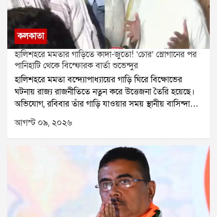
কলকাতা
হালিশহরে মমতার গাড়িতে কাদা-জুতো! ‘চোর’ স্লোগানের পর
পানিহাটি থেকে বিস্ফোরক বার্তা শুভেন্দুর
হালিশহরে মমতা বন্দ্যোপাধ্যায়ের গাড়ি ঘিরে বিক্ষোভের
ঘটনায় রাজ্য রাজনীতিতে নতুন করে উত্তেজনা তৈরি হয়েছে।
অভিযোগ, রবিবার তাঁর গাড়ি যাওয়ার সময় স্থানীয় বাসিন্দাদের
একাংশ বিক্ষোভ দেখান। সেই সময় গাড়ি লক্ষ্য করে কাদা ও
আগস্ট ০৯, ২০২৬
জুতো ছোড়া হয় বলেও অভিযোগ ওঠে। মমতাকে লক্ষ্য করে
চোর স্লোগানও দেওয়া হয় বলে দাবি।পানিহাটিতে তিলোত্তমার
মৃত্যুবার্ষিকীর অনুষ্ঠানে গিয়ে এই ঘটনা নিয়ে মুখ খুলেছেন
মুখ্যমন্ত্রী শুভেন্দু অধিকারী। তাঁর দাবি, মমতা বন্দ্যোপাধ্যায়ের
নিরাপত্তার জন্য পুলিশ যথেষ্ট ব্যবস্থা করেছিল। টেলিভিশনের
ছবিতে তিনি এক জন সিনিয়র পুলিশ আধিকারিকের নেতৃত্বে
পুলিশকর্মীদের নিরাপত্তা দিতে দেখেছেন বলেও জানান
শুভেন্দু।শুভেন্দুর আরও দাবি, ঘটনাস্থলে বিজেপির কোনও