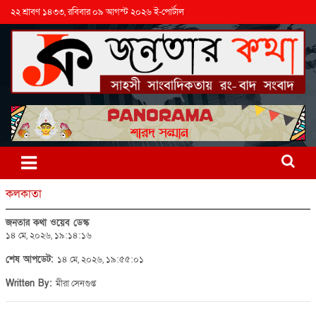
২২ শ্রাবণ ১৪৩৩, রবিবার ০৯ আগস্ট ২০২৬ ই-পোর্টাল
কলকাতা
জনতার কথা ওয়েব ডেস্ক
১৪ মে, ২০২৬, ১৯:১৪:১৬
শেষ আপডেট:
১৪ মে, ২০২৬, ১৯:৫৫:০১
Written By:
মীরা সেনগুপ্ত