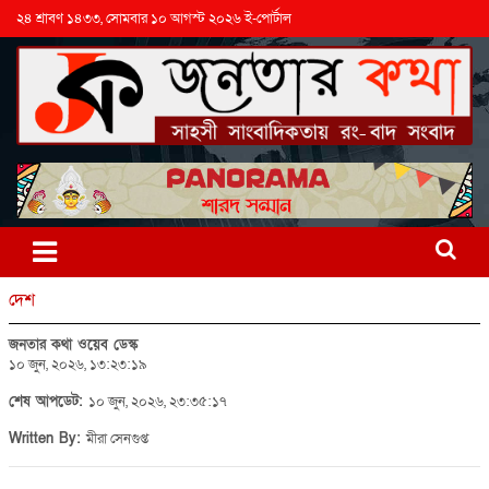
২৪ শ্রাবণ ১৪৩৩, সোমবার ১০ আগস্ট ২০২৬ ই-পোর্টাল
দেশ
জনতার কথা ওয়েব ডেস্ক
১০ জুন, ২০২৬, ১৩:২৩:১৯
শেষ আপডেট:
১০ জুন, ২০২৬, ২৩:৩৫:১৭
Written By:
মীরা সেনগুপ্ত