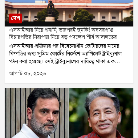
দেশ
এসআইআর নিয়ে শুনানি, তারপরই হুমকি! অবসরপ্রাপ্ত
বিচারপতির নিরাপত্তা নিয়ে বড় পদক্ষেপ শীর্ষ আদালতের
এসআইআর প্রক্রিয়ার পর বিবেচনাধীন ভোটারদের নামের
নিষ্পত্তির জন্য সুপ্রিম কোর্টের নির্দেশে অ্যাপিলেট ট্রাইব্যুনাল
গঠন করা হয়েছে। সেই ট্রাইব্যুনালের দায়িত্বে থাকা এক
অবসরপ্রাপ্ত বিচারপতির নিরাপত্তা নিয়ে এবার প্রশ্ন উঠল।
আগস্ট ০৮, ২০২৬
হুমকি, পথ দুর্ঘটনা এবং বাড়িতে চিঠি আসার অভিযোগের পর
বিষয়টি পৌঁছল সুপ্রিম কোর্টে। এবার নিরাপত্তার বিষয়টি
খতিয়ে দেখে প্রয়োজনীয় ব্যবস্থা নেওয়ার জন্য কলকাতা
হাইকোর্টের প্রধান বিচারপতিকে নির্দেশ দিল শীর্ষ আদালত।
অবসরপ্রাপ্ত ওই বিচারপতির ছেলে তাঁর বাবার নিরাপত্তা নিয়ে
সুপ্রিম কোর্টে আবেদন করেন। আবেদনে বলা হয়, এসআইআর
সংক্রান্ত আপিলের শুনানির দায়িত্ব পালন করতে গিয়ে তাঁর
বাবা এবং পরিবারের সদস্যরা হুমকির মুখে পড়ছেন। সরকারি