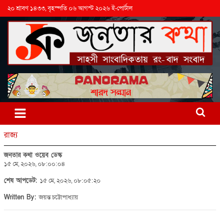
২০ শ্রাবণ ১৪৩৩, বৃহস্পতি ০৬ আগস্ট ২০২৬ ই-পোর্টাল
রাজ্য
জনতার কথা ওয়েব ডেস্ক
১৫ মে, ২০২৬, ০৮:০০:০৪
শেষ আপডেট:
১৫ মে, ২০২৬, ০৮:০৫:২০
Written By:
জয়ন্ত চট্টোপাধ্যায়