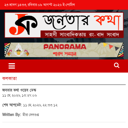
২৩ শ্রাবণ ১৪৩৩, রবিবার ০৯ আগস্ট ২০২৬ ই-পোর্টাল
কলকাতা
জনতার কথা ওয়েব ডেস্ক
১১ মে, ২০২৬, ১৩:২৭:০৬
শেষ আপডেট:
১১ মে, ২০২৬, ২২:৩৩:১২
Written By:
মীরা সেনগুপ্ত