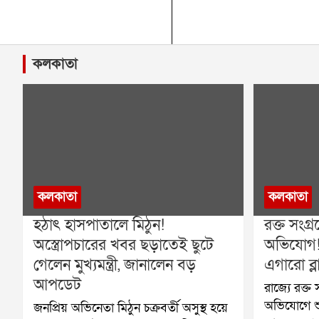
কলকাতা
কলকাতা
কলকাতা
হঠাৎ হাসপাতালে মিঠুন!
রক্ত সংগ্
অস্ত্রোপচারের খবর ছড়াতেই ছুটে
অভিযোগ
গেলেন মুখ্যমন্ত্রী, জানালেন বড়
এগারো ব্লা
আপডেট
রাজ্যে রক্ত
অভিযোগে শু
জনপ্রিয় অভিনেতা মিঠুন চক্রবর্তী অসুস্থ হয়ে