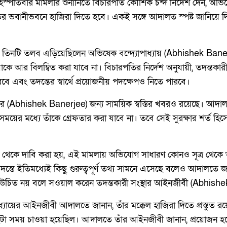
্পতিবার মামলার শুনানিতে বিচারপতি কৌশিক চন্দ নির্দেশ দেন, অভিষ
ভবানীভবনে হাজিরা দিতে হবে। একই সঙ্গে আদালত স্পষ্ট জানিয়ে দিয়ে
তিনটি তলব এড়িয়েছিলেন অভিষেক বন্দ্যোপাধ্যায় (Abhishek Banerj
য়াকে আর বিলম্বিত করা যাবে না। বিচারপতির নির্দেশ অনুযায়ী, তদন্তকার
বে এবং তদন্তের স্বার্থে প্রয়োজনীয় পদক্ষেপও নিতে পারবে।
য়ের (Abhishek Banerjee) জন্য সাময়িক স্বস্তির খবরও রয়েছে। আদা
ময়ের মধ্যে তাঁকে গ্রেফতার করা যাবে না। তবে সেই সুরক্ষার শর্ত হিসে
 থেকে দাবি করা হয়, এই মামলায় অভিযোগ সাধারণ কোনও সূত্র থেকে আস
তে ইতিমধ্যেই কিছু গুরুত্বপূর্ণ তথ্য সামনে এসেছে বলেও আদালতে জ
া উচিত নয় বলে সওয়াল করেন তদন্তকারী সংস্থার আইনজীবী (Abhish
্যায়ের আইনজীবী আদালতে জানান, তাঁর মক্কেল হাজিরা দিতে প্রস্তুত র
ুটা সময় চাওয়া হয়েছিল। আদালতে তাঁর আইনজীবী জানান, প্রয়োজন হ