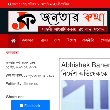
২২ শ্রাবণ ১৪৩৩, শনিবার ০৮ আগস্ট ২০২৬ ই-পোর্টাল
কলকাতা
রাজ্য
দেশ
বিদেশ
রাজনীতি
খেলার 
কলকাতা
জনতার কথা ওয়েব ডেস্ক
Abhishek Banerje
১১ জুন, ২০২৬, ১২:১৯:৩৮
নির্দেশ অভিষেককে
শেষ আপডেট:
১১ জুন, ২০২৬, ২১:২৬:১১
Written By:
মীরা সেনগুপ্ত
Share on:
Facebook