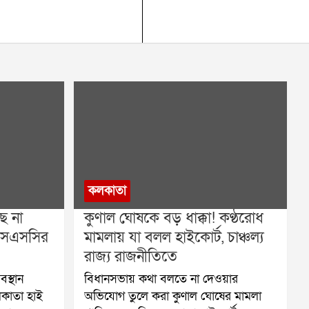
কলকাতা
ে না
কুণাল ঘোষকে বড় ধাক্কা! কণ্ঠরোধ
এসএসসির
মামলায় যা বলল হাইকোর্ট, চাঞ্চল্য
রাজ্য রাজনীতিতে
বস্থান
বিধানসভায় কথা বলতে না দেওয়ার
লকাতা হাই
অভিযোগ তুলে করা কুণাল ঘোষের মামলা