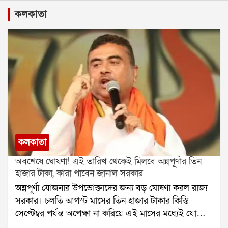
কলকাতা
কলকাতা
অবশেষে ঘোষণা! এই তারিখ থেকেই মিলবে অন্নপূর্ণার তিন
হাজার টাকা, কারা পাবেন জানাল সরকার
অন্নপূর্ণা যোজনার উপভোক্তাদের জন্য বড় ঘোষণা করল রাজ্য
সরকার। চলতি আগস্ট মাসের তিন হাজার টাকার কিস্তি
সেপ্টেম্বর পর্যন্ত অপেক্ষা না করিয়ে এই মাসের মধ্যেই যোগ্য
উপভোক্তাদের অ্যাকাউন্টে পাঠানো হবে। সরকারের পক্ষ থেকে