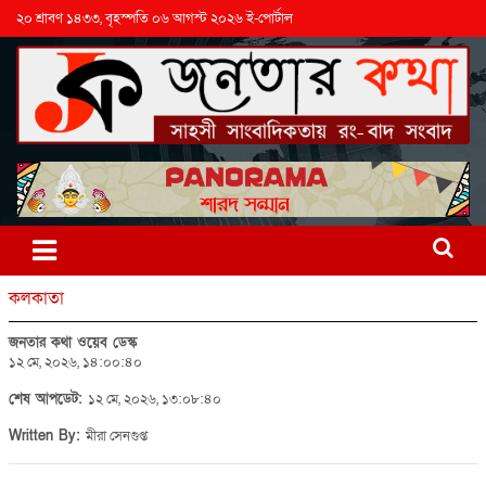
২০ শ্রাবণ ১৪৩৩, বৃহস্পতি ০৬ আগস্ট ২০২৬ ই-পোর্টাল
কলকাতা
জনতার কথা ওয়েব ডেস্ক
১২ মে, ২০২৬, ১৪:০০:৪০
শেষ আপডেট:
১২ মে, ২০২৬, ১৩:০৮:৪০
Written By:
মীরা সেনগুপ্ত