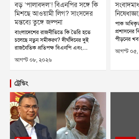
বড় ‘পালাবদল’! বিএনপির সঙ্গে কি
সংবাদমাধ
মিশছে আওয়ামী লিগ? সাংসদের
নিষেধাজ্ঞ
মন্তব্যে তুঙ্গে জল্পনা
পাক অধিকৃত
প্রশাসনের ব
বাংলাদেশের রাজনীতিতে কি তৈরি হতে
পীড়নের খব
চলেছে নতুন সমীকরণ? দীর্ঘদিনের দুই
প্রকাশ হওয়
রাজনৈতিক প্রতিপক্ষ বিএনপি এবং
আগস্ট ০৫,
হয়েছে। এই 
আওয়ামী লিগ কি এবার কাছাকাছি আসতে
আগস্ট ০৮, ২০২৬
সংবাদমাধ্যম
পারে? বাংলাদেশের প্রাক্তন প্রধানমন্ত্রী শেখ
করল পাকিস্ত
হাসিনার দেশে ফেরার জল্পনার মধ্যেই
অনুযায়ী, স
এমনই এক মন্তব্য ঘিরে শুরু হয়েছে নতুন
ট্রেন্ডিং
নির্দিষ্ট এ
রাজনৈতিক চর্চা।চলতি বছরের ডিসেম্বরেই
বা সাংবাদি
বাংলাদেশে ফিরতে চান শেখ হাসিনা, এমন
না।পাকিস্তান
খবর সামনে এসেছে। তার মধ্যেই আওয়ামী
জানিয়েছে, 
লিগকে নিয়ে বড় মন্তব্য করেছেন বিএনপির
সংবাদপত্র,
এক সাংসদ। সুনামগঞ্জ-২ আসনের সাংসদ
সংবাদমাধ্যম,
নাসির উদ্দিন চৌধুরী বৃহস্পতিবার একটি
সামাজিক মাধ
সমাবেশে বলেন, আওয়ামী লিগ তাঁদের শত্রু