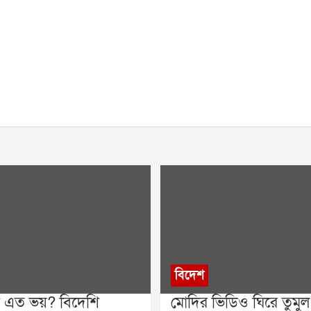
বিদেশ
ি এত ভয়? বিদেশি
মোদির ভিডিও ঘিরে তুমুল 