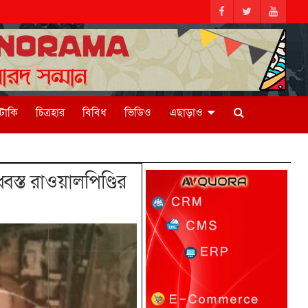
িটাকি
চিত্রহার
বিবিধ
ভিডিও
এছাড়াও
বস্ত রাওয়ালপিণ্ডির