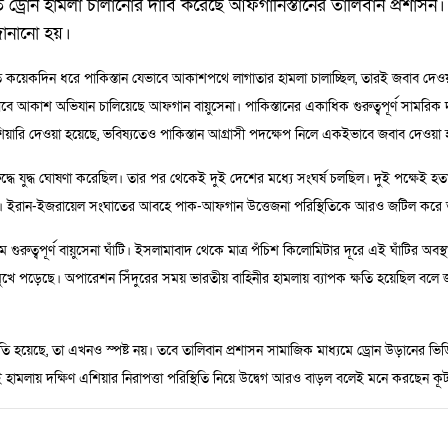
িতে ড্রোন হামলা চালানোর দাবি করেছে আফগানিস্তানের তালিবান প্রশাস
জানানো হয়।
য, গত কয়েকদিন ধরে পাকিস্তান যেভাবে আকাশপথে লাগাতার হামলা চালাচ্ছিল, তারই জবাব দেওয়া
ভাবে আকাশ অভিযান চালিয়েছে আফগান বায়ুসেনা। পাকিস্তানের একাধিক গুরুত্বপূর্ণ সামরিক দ
িয়ারি দেওয়া হয়েছে, ভবিষ্যতেও পাকিস্তান আগ্রাসী পদক্ষেপ নিলে একইভাবে জবাব দেওয়া 
ুদ্ধে যুদ্ধ ঘোষণা করেছিল। তার পর থেকেই দুই দেশের মধ্যে সংঘর্ষ চলছিল। দুই পক্ষেই 
হয়নি। ইরান-ইজরায়েল সংঘাতের আবহে পাক-আফগান উত্তেজনা পরিস্থিতিকে আরও জটিল করে 
ম গুরুত্বপূর্ণ বায়ুসেনা ঘাঁটি। ইসলামাবাদ থেকে মাত্র পঁচিশ কিলোমিটার দূরে এই ঘাঁটির অবস্
খে পড়েছে। অপারেশন সিঁদুরের সময় ভারতীয় বাহিনীর হামলায় ব্যাপক ক্ষতি হয়েছিল বলে জ
ক্ষতি হয়েছে, তা এখনও স্পষ্ট নয়। তবে তালিবান প্রশাসন সামাজিক মাধ্যমে ড্রোন উড়ানের ভ
হামলায় দক্ষিণ এশিয়ার নিরাপত্তা পরিস্থিতি নিয়ে উদ্বেগ আরও বাড়ল বলেই মনে করছেন ক