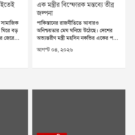
চাইতেই
এক মন্ত্রীর বিস্ফোরক মন্তব্যে তীব্র
জল্পনা
িও সামাজিক
পাকিস্তানের রাজনীতিতে আবারও
 ঘিরে বড়
অনিশ্চয়তার মেঘ ঘনিয়ে উঠেছে। দেশের
ার জেরে
অভ্যন্তরীণ মন্ত্রী মহসিন নকভির একের পর
 পর্যন্ত
এক মন্তব্য ঘিরে শুরু হয়েছে নতুন জল্পনা।
আগস্ট ০৪, ২০২৬
ুকারবার্গ।
রাজনৈতিক মহলের একাংশের প্রশ্ন,
র ঘটনাই নয়,
পাকিস্তানে কি আবারও সেনা অভ্যুত্থানের
়বস্তু
সম্ভাবনা তৈরি হচ্ছে?পাকিস্তানের ইতিহাসে
থা নিজেদের
একাধিকবার সামরিক শাসন এসেছে।
 তেইশে
অতীতে সেনাবাহিনীর নেতৃত্বে তিনবার
 একটি
দেশের ক্ষমতা পরিবর্তন হয়েছে। সেই
রধানমন্ত্রী
অতীতের প্রেক্ষাপটেই নকভির সাম্প্রতিক
যেই সেই
মন্তব্য বিশেষ তাৎপর্যপূর্ণ বলে মনে করছেন
ওয়া হয়।
অনেক বিশ্লেষক।সম্প্রতি তিনি দাবি করেছেন,
তর্ক শুরু
পাকিস্তানের ইতিহাসে সবচেয়ে বড় দুর্নীতির
ুটির কথা
ঘটনা সামনে এসেছে। তাঁর অভিযোগ, এই