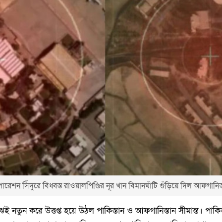
ারেশন সিঁদুরে বিধ্বস্ত রাওয়ালপিণ্ডির নূর খান বিমানঘাঁটি গুঁড়িয়ে দিল আফগানিস্
র মাঝেই নতুন করে উত্তপ্ত হয়ে উঠল পাকিস্তান ও আফগানিস্তান সীমান্ত। পাকি