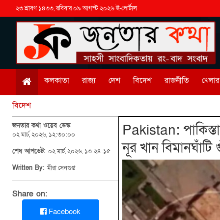
২৩ শ্রাবণ ১৪৩৩, রবিবার ০৯ আগস্ট ২০২৬ ই-পোর্টাল
কলকাতা
রাজ্য
দেশ
বিদেশ
রাজনীতি
খেলার 
বিদেশ
জনতার কথা ওয়েব ডেস্ক
Pakistan: পাকিস্তা
০২ মার্চ, ২০২৬, ১২:৩০:০০
নূর খান বিমানঘাঁটি 
শেষ আপডেট:
০২ মার্চ, ২০২৬, ১৩:২৪:১৫
Written By:
মীরা সেনগুপ্ত
Share on:
Facebook