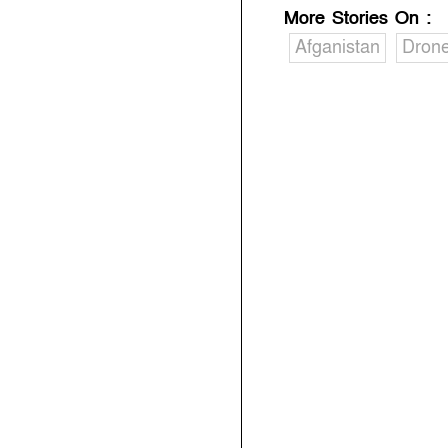
More Stories On
:
Afganistan
Drone