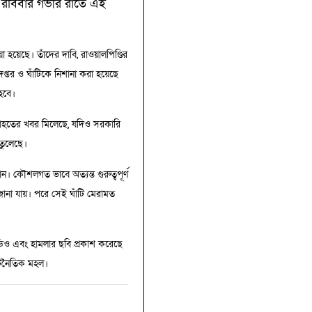
ন। রবিবার গভীর রাতে এই
 হয়েছে। তাঁদের দাবি, রাওয়ালপিণ্ডির
প্তর ও ঘাঁটিকে নিশানা করা হয়েছে
হবে।
হতাহতের খবর মিলেছে, যদিও সরকারি
তুলেছে।
থান। কৌশলগত ভাবে অত্যন্ত গুরুত্বপূর্ণ
ানা যায়। পরে সেই ঘাঁটি মেরামত
িডিও এবং হামলার ছবি প্রকাশ করেছে
ূটনৈতিক মহল।