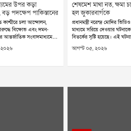
্যমের উপর কড়া
শেষমেশ মাথা নত, ক্ষমা 
া, বড় পদক্ষেপ পাকিস্তানের
হল জুকারবার্গকে
 কাশ্মীরে চলা আন্দোলন,
প্রধানমন্ত্রী নরেন্দ্র মোদির ভিড
িরুদ্ধে বিক্ষোভ এবং দমন-
মাধ্যমে সরিয়ে দেওয়ার ঘটনাকে
র আন্তর্জাতিক সংবাদমাধ্যমে
বিতর্কের সৃষ্টি হয়েছে। এই ঘটন
ার পর নতুন বিতর্ক তৈরি
কেন্দ্রের কড়া অবস্থানের মুখে শেষ
 ২০২৬
আগস্ট ০৫, ২০২৬
পরিস্থিতিতে বিদেশি
ক্ষমা চাইলেন মেটা প্রধান মার্ক জ
ের উপর কড়া নিয়ন্ত্রণ আরোপ
সূত্রের দাবি, শুধু ভিডিও সরানো
ান সরকার। নতুন নির্দেশ
সামাজিক মাধ্যমে আপত্তিকর বিষয
রকারি অনুমতি ছাড়া দেশের
নিয়ন্ত্রণে ব্যর্থতার বিষয়েও সংস্
লাকায় কোনও বিদেশি সংবাদমাধ্যম
ত্রুটির কথা স্বীকার করেছে।গত
ক খবর সংগ্রহ করতে পারবেন
জুলাই তরুণ প্রজন্মের উদ্দেশে
ের তথ্য ও সম্প্রচার মন্ত্রণালয়
সেলফি ভিডিও প্রকাশ করেছিলেন প্
এই নিয়ম আন্তর্জাতিক
নরেন্দ্র মোদি। কিছু সময়ের মধ্
 টেলিভিশন, ডিজিটাল
ভিডিও ফেসবুক থেকে সরিয়ে দে
 ওয়েবভিত্তিক প্ল্যাটফর্ম এবং
ঘটনাকে কেন্দ্র করে দেশজুড়ে বি
্যমের ক্ষেত্রেও সমানভাবে
হয়। প্রথমে মেটা প্রযুক্তিগত ত্র